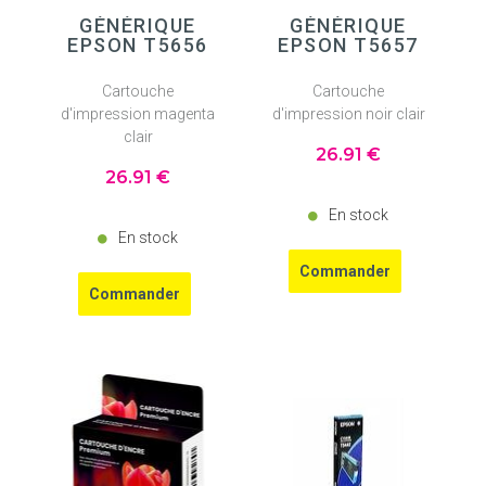
GÉNÉRIQUE
GÉNÉRIQUE
EPSON T5656
EPSON T5657
Cartouche
Cartouche
d'impression magenta
d'impression noir clair
clair
26
.91
€
26
.91
€
En stock
En stock