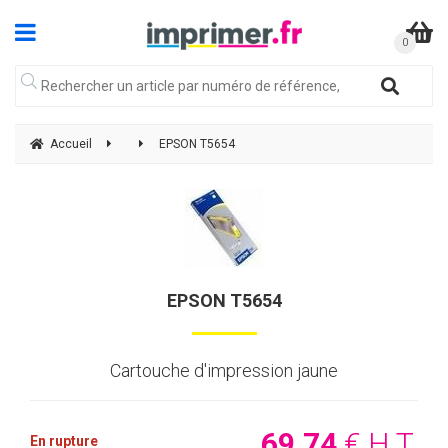
Accueil
EPSON T5654
EPSON T5654
Cartouche d'impression jaune
69
.74
€
H.T.
En rupture