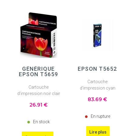
GÉNÉRIQUE
EPSON T5652
EPSON T5659
Cartouche
Cartouche
d'impression cyan
d'impression noir clair
83
.69
€
26
.91
€
En rupture
En stock