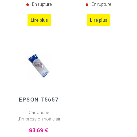
En rupture
En rupture
EPSON T5657
Cartouche
d'impression noir clair
83
.69
€