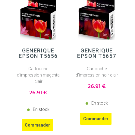
GÉNÉRIQUE
GÉNÉRIQUE
EPSON T5656
EPSON T5657
Cartouche
Cartouche
d'impression magenta
d'impression noir clair
clair
26
.91
€
26
.91
€
En stock
En stock