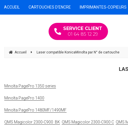
ACCUEIL
CARTOUCHES D'ENCRE
IMPRIMANTES-COPIEURS
SERVICE CLIENT
01 64 85 12 29
Accueil
Laser compatible KonicaMinolta par N° de cartouche
LAS
Minolta PagePro 1350 series
Minolta PagePro 1400
Minolta PagePro 1480MF/1490MF
QMS Magicolor 2300-C900 BK
QMS Magicolor 2300-C900 C
QMS M