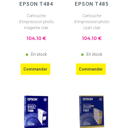
EPSON T484
EPSON T485
Cartouche
Cartouche
d'impression photo
d'impression photo
magenta clair
cyan clair
104
.10
€
104
.10
€
En stock
En stock