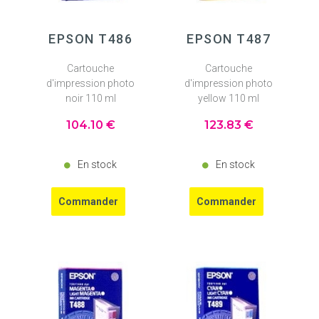
EPSON T486
EPSON T487
Cartouche
Cartouche
d'impression photo
d'impression photo
noir 110 ml
yellow 110 ml
104
.10
€
123
.83
€
En stock
En stock