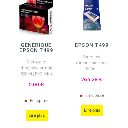
GÉNÉRIQUE
EPSON T499
EPSON T499
Cartouche
Cartouche
d'impression noir
d'impression noir
500ml
500ml ( DYE INK )
264
.28
€
0
.00
€
En rupture
En rupture