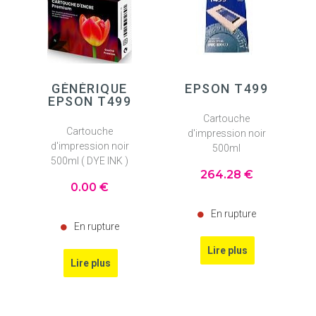
GÉNÉRIQUE
EPSON T499
EPSON T499
Cartouche
Cartouche
d'impression noir
d'impression noir
500ml
500ml ( DYE INK )
264
.28
€
0
.00
€
En rupture
En rupture