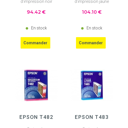
d'impression noir
d'impression jaune
94
.42
€
104
.10
€
En stock
En stock
EPSON T482
EPSON T483