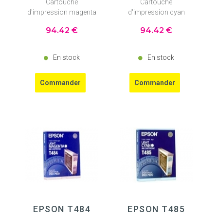
Cartouche
Cartouche
d'impression magenta
d'impression cyan
94
.42
€
94
.42
€
En stock
En stock
EPSON T484
EPSON T485