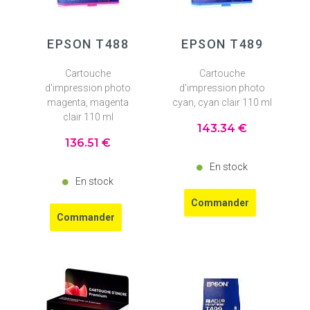
EPSON T488
EPSON T489
Cartouche
Cartouche
d'impression photo
d'impression photo
magenta, magenta
cyan, cyan clair 110 ml
clair 110 ml
143
.34
€
136
.51
€
En stock
En stock