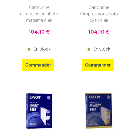
Cartouche
Cartouche
d'impression photo
d'impression photo
magenta clair
cyan clair
104
.10
€
104
.10
€
En stock
En stock