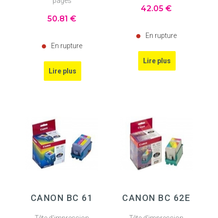
pages
42
.05
€
50
.81
€
En rupture
En rupture
CANON BC 61
CANON BC 62E