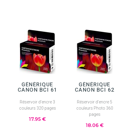
GÉNÉRIQUE
GÉNÉRIQUE
CANON BCI 61
CANON BCI 62
Réservoir d'encre 3
Réservoir d'encre 5
couleurs 320 pages
couleurs Photo 360
pages
17
.95
€
18
.06
€