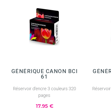
GÉNÉRIQUE CANON BCI
GÉNÉR
61
Réservoir d'encre 3 couleurs 320
Réservoir
pages
17
.95
€