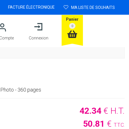
FACTURE ÉLECTRONIQUE
MA LISTE DE SOUHAITS
Panier
Compte
Connexion
 Photo - 360 pages
42
.34
€
H.T.
50
.81
€
T.T.C.