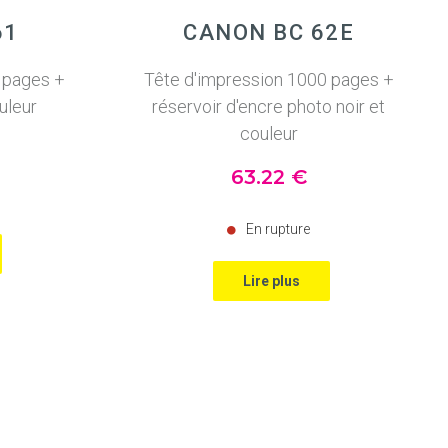
61
CANON BC 62E
 pages +
Tête d'impression 1000 pages +
uleur
réservoir d'encre photo noir et
couleur
63
.22
€
En rupture