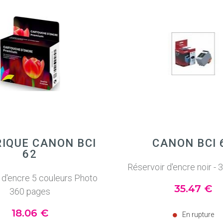
IQUE CANON BCI
CANON BCI 
62
Réservoir d'encre noir -
 d'encre 5 couleurs Photo
35
.47
€
360 pages
18
.06
€
En rupture