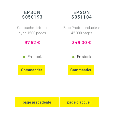
EPSON
EPSON
S050193
S051104
Cartouche de toner
Bloc Photoconducteur
cyan 1500 pages
42 000 pages
97
.62
€
349
.00
€
En stock
En stock