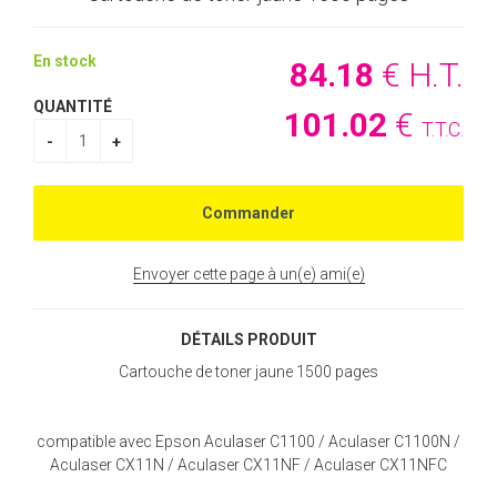
En stock
84
.18
€
H.T.
QUANTITÉ
101
.02
€
T.T.C.
Envoyer cette page à un(e) ami(e)
DÉTAILS PRODUIT
Cartouche de toner jaune 1500 pages
compatible avec Epson Aculaser C1100 / Aculaser C1100N /
Aculaser CX11N / Aculaser CX11NF / Aculaser CX11NFC