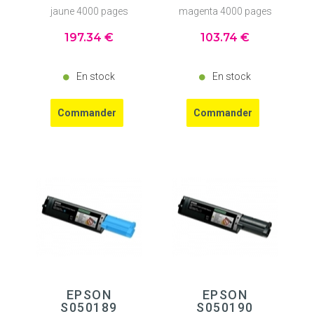
jaune 4000 pages
magenta 4000 pages
197
.34
€
103
.74
€
En stock
En stock
EPSON
EPSON
S050189
S050190