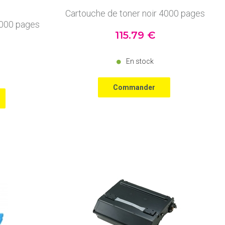
Cartouche de toner noir 4000 pages
4000 pages
115
.79
€
En stock