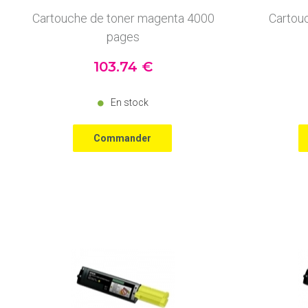
Cartouche de toner magenta 4000
Cartou
pages
103
.74
€
En stock