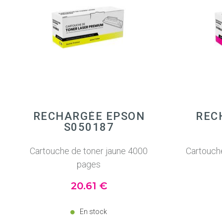
RECHARGÉE EPSON
REC
S050187
Cartouche de toner jaune 4000
Cartouch
pages
20
.61
€
En stock