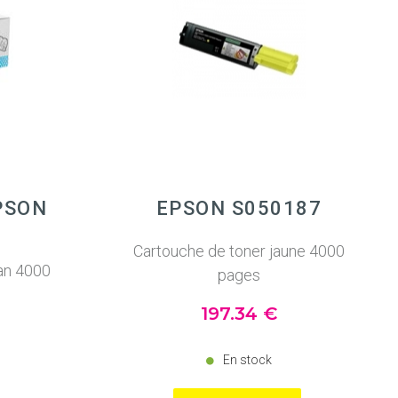
PSON
EPSON S050187
Cartouche de toner jaune 4000
an 4000
pages
197
.34
€
En stock