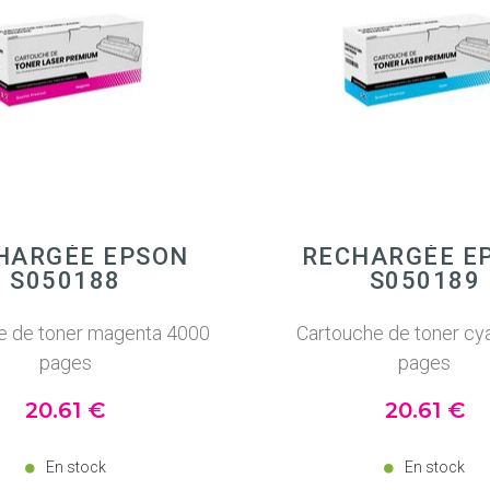
HARGÉE EPSON
RECHARGÉE E
S050188
S050189
e de toner magenta 4000
Cartouche de toner cy
pages
pages
20
.61
€
20
.61
€
En stock
En stock