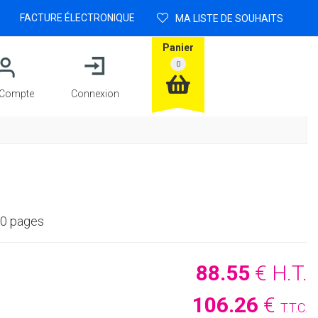
FACTURE ÉLECTRONIQUE
MA LISTE DE SOUHAITS
Panier
Compte
Connexion
00 pages
88
.55
€
H.T.
106
.26
€
T.T.C.