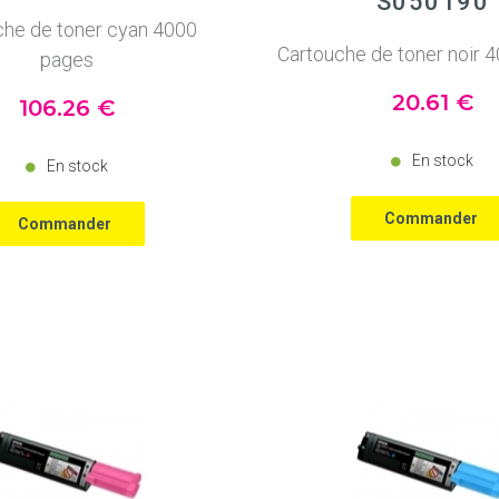
S050190
che de toner cyan 4000
Cartouche de toner noir 
pages
20
.61
€
106
.26
€
En stock
En stock