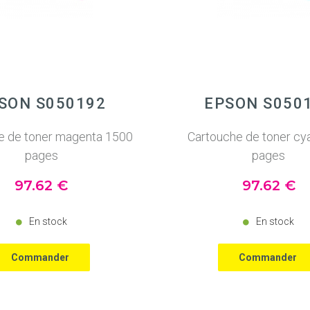
SON S050192
EPSON S050
e de toner magenta 1500
Cartouche de toner cy
pages
pages
97
.62
€
97
.62
€
En stock
En stock