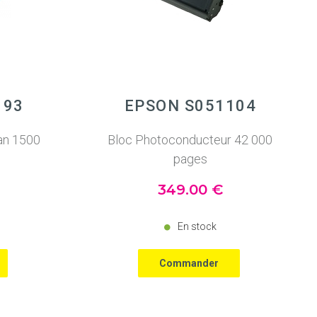
193
EPSON S051104
an 1500
Bloc Photoconducteur 42 000
pages
349
.00
€
En stock