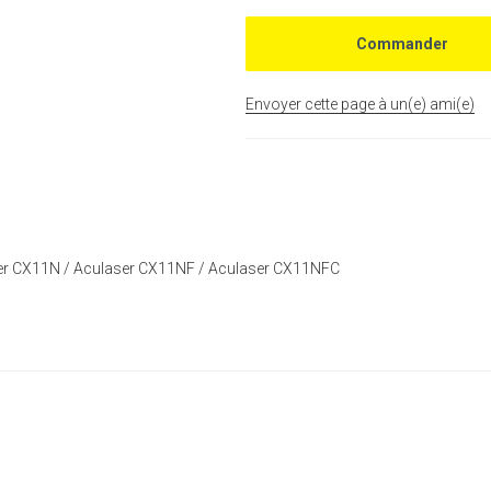
Envoyer cette page à un(e) ami(e)
ser CX11N / Aculaser CX11NF / Aculaser CX11NFC