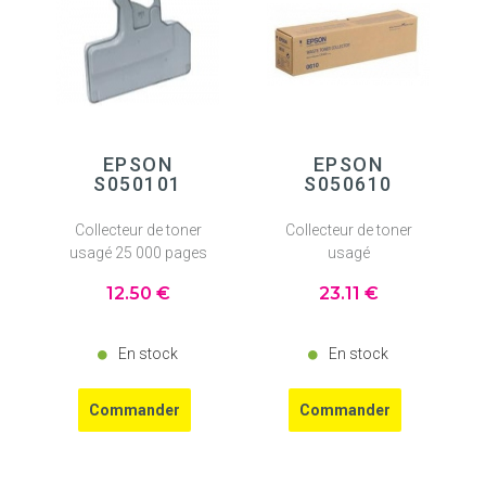
EPSON
EPSON
S050101
S050610
Collecteur de toner
Collecteur de toner
usagé 25 000 pages
usagé
12
.50
€
23
.11
€
En stock
En stock