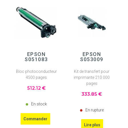
EPSON
EPSON
S051083
S053009
Bloc photoconducteur
Kit de transfert pour
4500 pages
imprimante 210 000
pages
512
.12
€
333
.85
€
En stock
En rupture