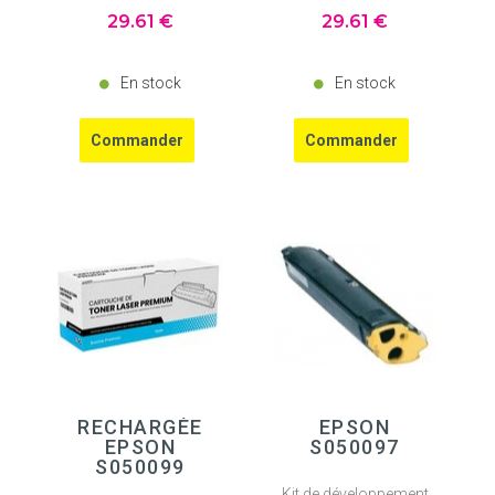
29
.61
€
29
.61
€
En stock
En stock
RECHARGÉE
EPSON
EPSON
S050097
S050099
Kit de développement