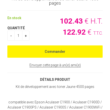
pages
En stock
102
.43
€
H.T.
QUANTITÉ
122
.92
€
T.T.C.
Envoyer cette page à un(e) ami(e)
DÉTAILS PRODUIT
Kit de développement avec toner Jaune 4500 pages
compatible avec Epson Aculaser C1900 / Aculaser C1900D /
Aculaser C1900PS / Aculaser C1900S / Aculaser C1900WiFi /