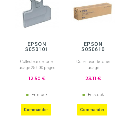
EPSON
EPSON
S050101
S050610
Collecteur de toner
Collecteur de toner
usagé 25 000 pages
usagé
12
.50
€
23
.11
€
En stock
En stock