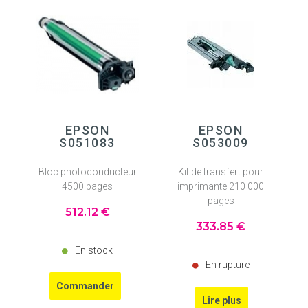
EPSON
EPSON
S051083
S053009
Bloc photoconducteur
Kit de transfert pour
4500 pages
imprimante 210 000
pages
512
.12
€
333
.85
€
En stock
En rupture