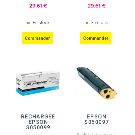
29
.61
€
29
.61
€
En stock
En stock
RECHARGÉE
EPSON
EPSON
S050097
S050099
Kit de développement