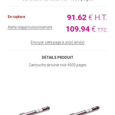
91
.62
€
H.T.
En rupture
109
.94
€
Alerte réapprovisionnement
T.T.C.
Envoyer cette page à un(e) ami(e)
DÉTAILS PRODUIT
Cartouche de toner noir 4500 pages