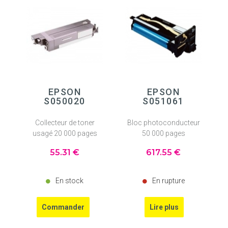
EPSON
EPSON
S050020
S051061
Collecteur de toner
Bloc photoconducteur
usagé 20 000 pages
50 000 pages
55
.31
€
617
.55
€
En stock
En rupture