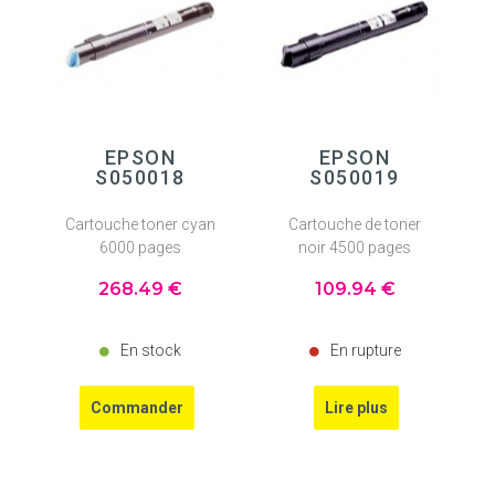
EPSON
EPSON
S050018
S050019
Cartouche toner cyan
Cartouche de toner
6000 pages
noir 4500 pages
268
.49
€
109
.94
€
En stock
En rupture