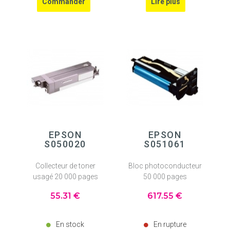
EPSON
EPSON
S050020
S051061
Collecteur de toner
Bloc photoconducteur
usagé 20 000 pages
50 000 pages
55
.31
€
617
.55
€
En stock
En rupture