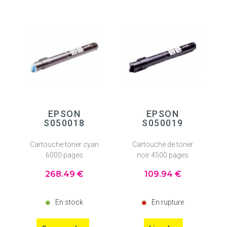
EPSON
EPSON
S050018
S050019
Cartouche toner cyan
Cartouche de toner
6000 pages
noir 4500 pages
268
.49
€
109
.94
€
En stock
En rupture