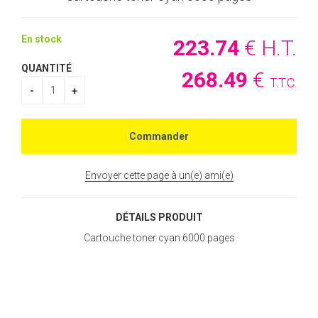
En stock
223
.74
€
H.T.
QUANTITÉ
268
.49
€
T.T.C.
Envoyer cette page à un(e) ami(e)
DÉTAILS PRODUIT
Cartouche toner cyan 6000 pages