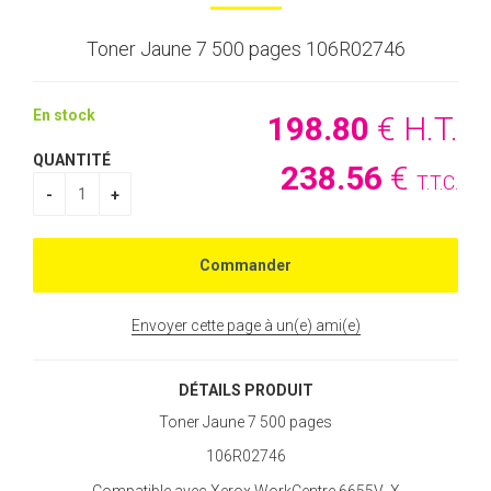
Toner Jaune 7 500 pages 106R02746
En stock
198
.80
€
H.T.
QUANTITÉ
238
.56
€
T.T.C.
Envoyer cette page à un(e) ami(e)
DÉTAILS PRODUIT
Toner Jaune 7 500 pages
106R02746
Compatible avec Xerox WorkCentre 6655V_X