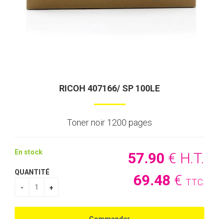
RICOH 407166/ SP 100LE
Toner noir 1200 pages
En stock
57
.90
€
H.T.
QUANTITÉ
69
.48
€
T.T.C.