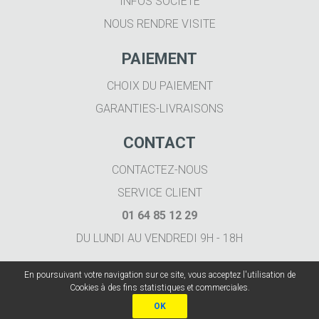
INFOS SOCIÉTÉ
NOUS RENDRE VISITE
PAIEMENT
CHOIX DU PAIEMENT
GARANTIES-LIVRAISONS
CONTACT
CONTACTEZ-NOUS
SERVICE CLIENT
01 64 85 12 29
DU LUNDI AU VENDREDI 9H - 18H
En poursuivant votre navigation sur ce site, vous acceptez l'utilisation de
Cookies à des fins statistiques et commerciales.
OK
Imprimer.fr 2020