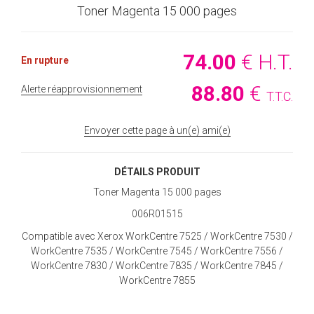
Toner Magenta 15 000 pages
74
.00
€
H.T.
En rupture
88
.80
€
Alerte réapprovisionnement
T.T.C.
Envoyer cette page à un(e) ami(e)
DÉTAILS PRODUIT
Toner Magenta 15 000 pages
006R01515
Compatible avec Xerox WorkCentre 7525 / WorkCentre 7530 /
WorkCentre 7535 / WorkCentre 7545 / WorkCentre 7556 /
WorkCentre 7830 / WorkCentre 7835 / WorkCentre 7845 /
WorkCentre 7855