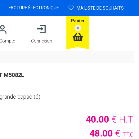
FACTURE ÉLECTRONIQUE
MA LISTE DE SOUHAITS
Panier
Compte
Connexion
T M5082L
grande capacité)
40
.00
€
H.T.
48
.00
€
T.T.C.