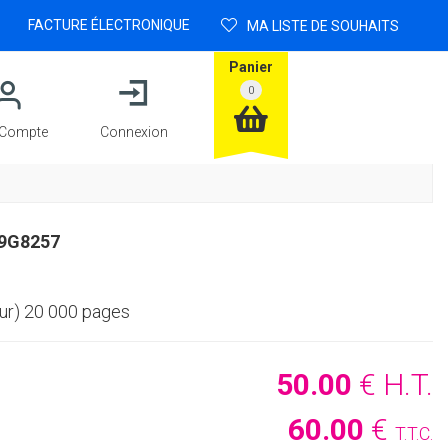
FACTURE ÉLECTRONIQUE
MA LISTE DE SOUHAITS
Panier
Compte
Connexion
9G8257
ur) 20 000 pages
50
.00
€
H.T.
60
.00
€
T.T.C.