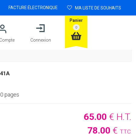
FACTURE ÉLECTRONIQUE
MA LISTE DE SOUHAITS
Panier
Compte
Connexion
641A
00 pages
65
.00
€
H.T.
78
.00
€
T.T.C.