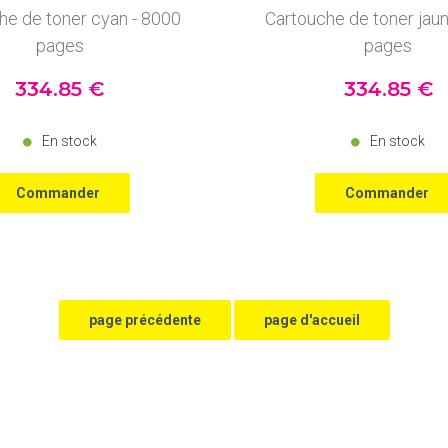
he de toner cyan - 8000
Cartouche de toner jau
pages
pages
334
.85
€
334
.85
€
En stock
En stock