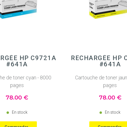
RGÉE HP C9721A
RECHARGÉE HP 
#641A
#641A
he de toner cyan - 8000
Cartouche de toner jau
pages
pages
78
.00
€
78
.00
€
En stock
En stock