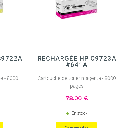
C9722A
RECHARGÉE HP C9723A
#641A
ne - 8000
Cartouche de toner magenta - 8000
pages
78
.00
€
En stock