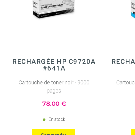
RECHARGÉE HP C9720A
RECHA
#641A
Cartouche de toner noir - 9000
Cartouc
pages
78
.00
€
En stock