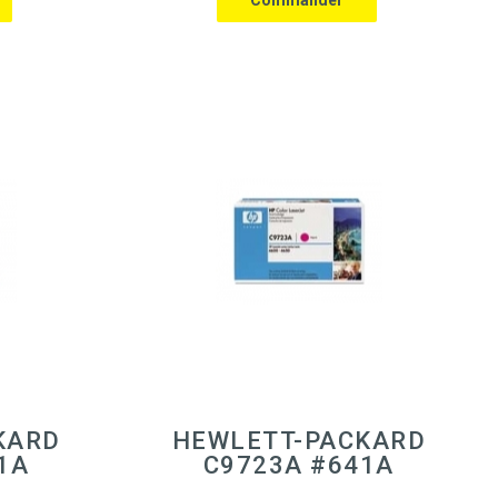
KARD
HEWLETT-PACKARD
1A
C9723A #641A