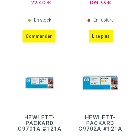
122
.40
€
109
.33
€
En stock
En rupture
HEWLETT-
HEWLETT-
PACKARD
PACKARD
C9701A #121A
C9702A #121A