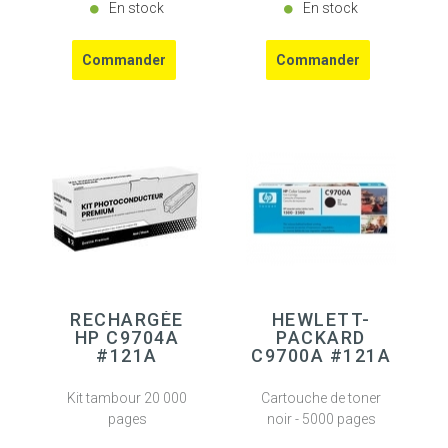
En stock
En stock
RECHARGÉE
HEWLETT-
HP C9704A
PACKARD
#121A
C9700A #121A
Kit tambour 20 000
Cartouche de toner
pages
noir - 5000 pages