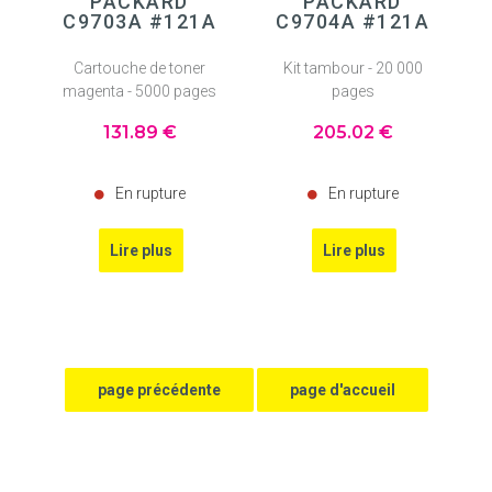
PACKARD
PACKARD
C9703A #121A
C9704A #121A
Cartouche de toner
Kit tambour - 20 000
magenta - 5000 pages
pages
131
.89
€
205
.02
€
En rupture
En rupture