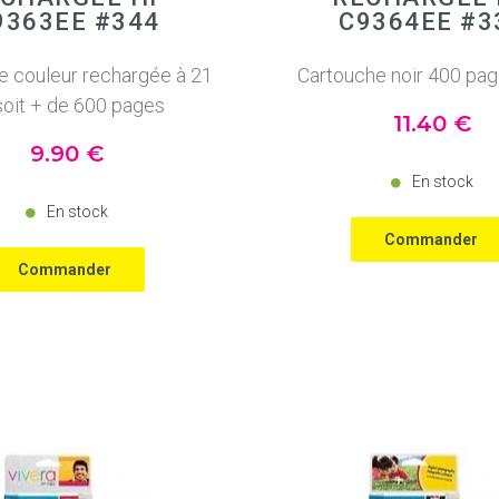
9363EE #344
C9364EE #3
e couleur rechargée à 21
Cartouche noir 400 pa
soit + de 600 pages
11
.40
€
9
.90
€
En stock
En stock