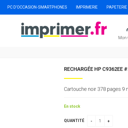
PC D'OCCASION-SMARTPHONES
IMPRIMERIE
PAPETERIE
Mon 
RECHARGÉE HP C9362EE #
Cartouche noir 378 pages 9 
En stock
QUANTITÉ