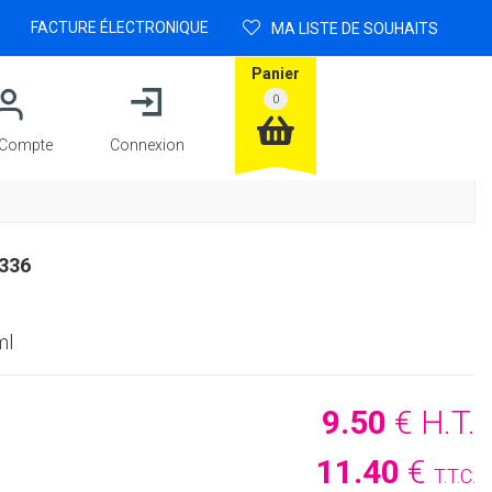
FACTURE ÉLECTRONIQUE
MA LISTE DE SOUHAITS
Panier
Compte
Connexion
336
ml
9
.50
€
H.T.
11
.40
€
T.T.C.