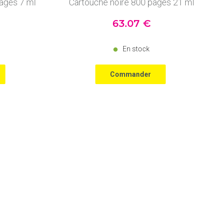
ages 7 ml
Cartouche noire 800 pages 21 ml
63
.07
€
En stock