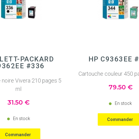
LETT-PACKARD
HP C9363EE 
9362EE #336
Cartouche couleur 450 p
 noire Vivera 210 pages 5
79
.50
€
ml
31
.50
€
En stock
En stock