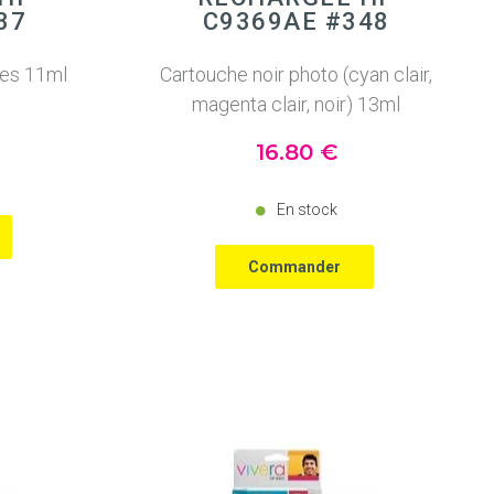
37
C9369AE #348
ges 11ml
Cartouche noir photo (cyan clair,
magenta clair, noir) 13ml
16
.80
€
En stock