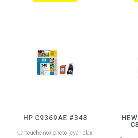
HP C9369AE #348
HEW
C
Cartouche noir photo (cyan clair,