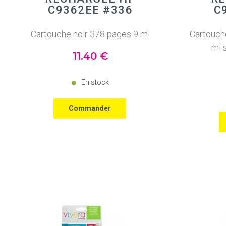
C9362EE #336
C
Cartouche noir 378 pages 9 ml
Cartouch
ml 
11
.40
€
En stock