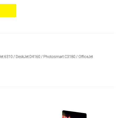
Jet 6310
/
DeskJet D4160
/
Photosmart C3180
/
OfficeJet