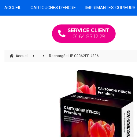
ACCUEIL
CARTOUCHES D'ENCRE
IMPRIMANTES-COPIEURS
SERVICE CLIENT
01 64 85 12 29
Accueil
Rechargée HP C9362EE #336