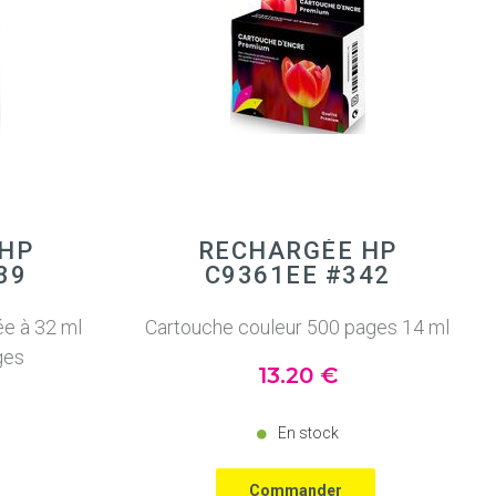
 HP
RECHARGÉE HP
39
C9361EE #342
ée à 32 ml
Cartouche couleur 500 pages 14 ml
ges
13
.20
€
En stock