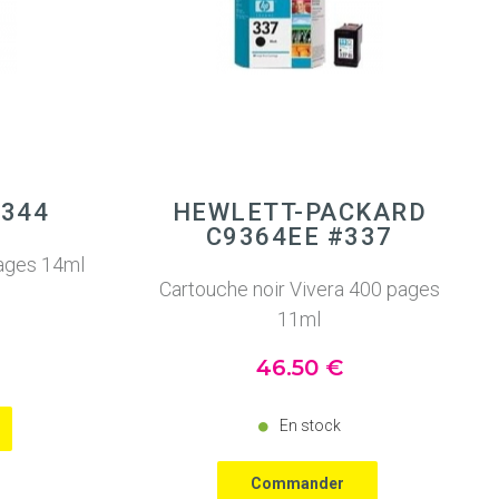
#344
HEWLETT-PACKARD
C9364EE #337
ages 14ml
Cartouche noir Vivera 400 pages
11ml
46
.50
€
En stock