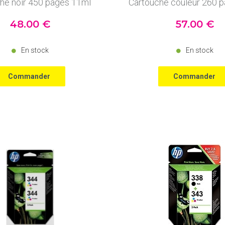
he noir 450 pages 11ml
Cartouche couleur 260 p
48
.00
€
57
.00
€
En stock
En stock