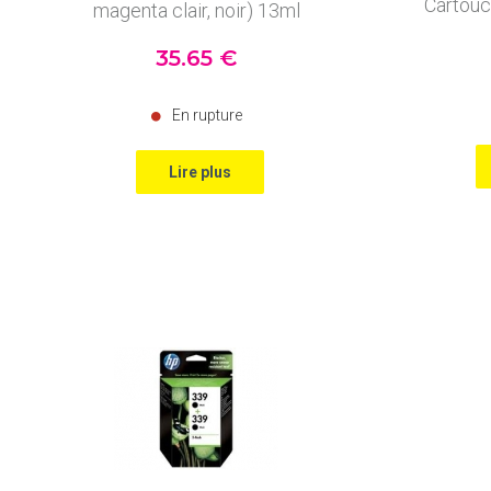
Cartouc
magenta clair, noir) 13ml
35
.65
€
En rupture