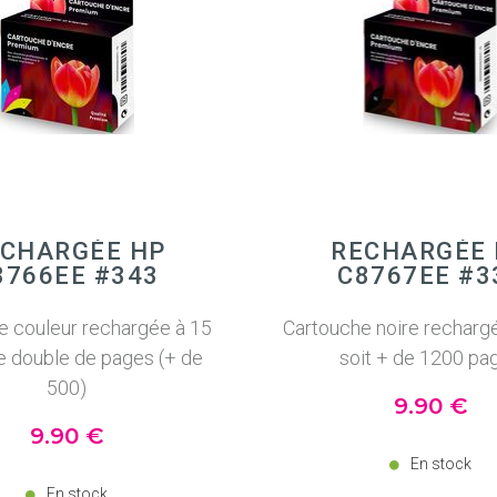
CHARGÉE HP
RECHARGÉE
8766EE #343
C8767EE #3
e couleur rechargée à 15
Cartouche noire recharg
le double de pages (+ de
soit + de 1200 pa
500)
9
.90
€
9
.90
€
En stock
En stock