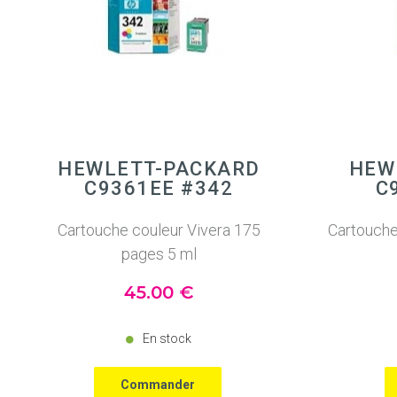
HEWLETT-PACKARD
HEW
C9361EE #342
C
Cartouche couleur Vivera 175
Cartouche
pages 5 ml
45
.00
€
En stock