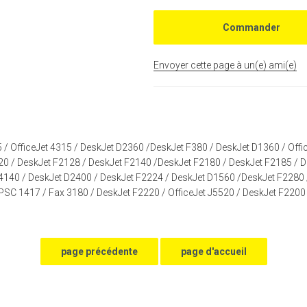
Envoyer cette page à un(e) ami(e)
5
/
OfficeJet 4315
/
DeskJet D2360
/
DeskJet F380
/
DeskJet D1360
/
Offi
20
/
DeskJet F2128
/
DeskJet F2140
/
DeskJet F2180
/
DeskJet F2185
/
D
F4140
/
DeskJet D2400
/
DeskJet F2224
/
DeskJet D1560
/
DeskJet F2280
PSC 1417
/
Fax 3180
/
DeskJet F2220
/
OfficeJet J5520
/
DeskJet F2200