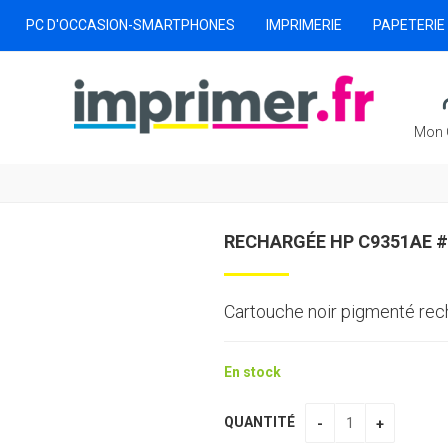
PC D'OCCASION-SMARTPHONES
IMPRIMERIE
PAPETERIE
Mon 
RECHARGÉE HP C9351AE #
Cartouche noir pigmenté recha
En stock
QUANTITÉ