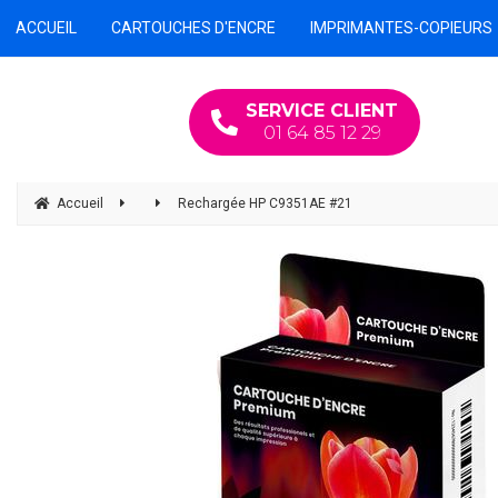
ACCUEIL
CARTOUCHES D'ENCRE
IMPRIMANTES-COPIEURS
SERVICE CLIENT
01 64 85 12 29
Accueil
Rechargée HP C9351AE #21