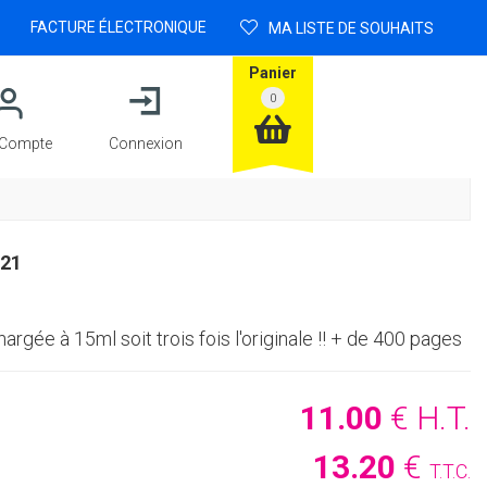
FACTURE ÉLECTRONIQUE
MA LISTE DE SOUHAITS
Panier
Compte
Connexion
21
rgée à 15ml soit trois fois l'originale !! + de 400 pages
11
.00
€
H.T.
13
.20
€
T.T.C.