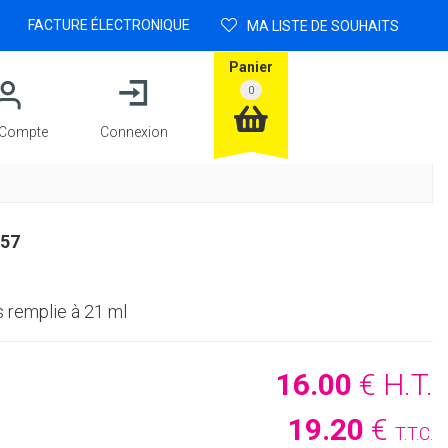
FACTURE ÉLECTRONIQUE
MA LISTE DE SOUHAITS
Panier
Compte
Connexion
57
 remplie à 21 ml
16
.00
€
H.T.
19
.20
€
T.T.C.