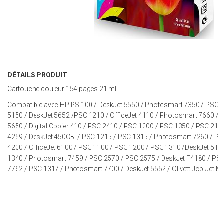
DÉTAILS PRODUIT
Cartouche couleur 154 pages 21 ml
Compatible avec HP
PS 100
/
DeskJet 5550
/
Photosmart 7350
/
PSC
5150
/
DeskJet 5652
/
PSC 1210
/
OfficeJet 4110
/
Photosmart 7660
5650
/
Digital Copier 410
/
PSC 2410
/
PSC 1300
/
PSC 1350
/
PSC 2
4259
/
DeskJet 450CBI
/
PSC 1215
/
PSC 1315
/
Photosmart 7260
/
P
4200
/
OfficeJet 6100
/
PSC 1100
/
PSC 1200
/
PSC 1310
/
DeskJet 5
1340
/
Photosmart 7459
/
PSC 2570
/
PSC 2575
/
DeskJet F4180
/
P
7762
/
PSC 1317
/
Photosmart 7700
/
DeskJet 5552
/ Olivetti
Job-Jet