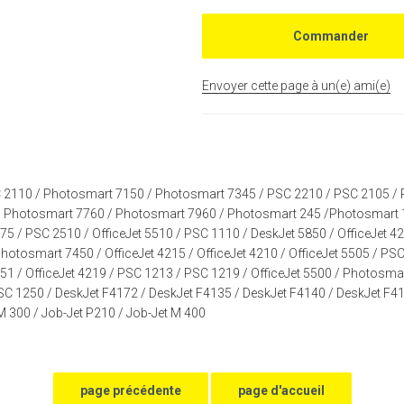
Envoyer cette page à un(e) ami(e)
 2110
/
Photosmart 7150
/
Photosmart 7345
/
PSC 2210
/
PSC 2105
/
/
Photosmart 7760
/
Photosmart 7960
/
Photosmart 245
/
Photosmart 
175
/
PSC 2510
/
OfficeJet 5510
/
PSC 1110
/
DeskJet 5850
/
OfficeJet 4
hotosmart 7450
/
OfficeJet 4215
/
OfficeJet 4210
/
OfficeJet 5505
/
PSC
151
/
OfficeJet 4219
/
PSC 1213
/
PSC 1219
/
OfficeJet 5500
/
Photosmar
SC 1250
/
DeskJet F4172
/
DeskJet F4135
/
DeskJet F4140
/
DeskJet F4
 M 300
/
Job-Jet P210
/
Job-Jet M 400