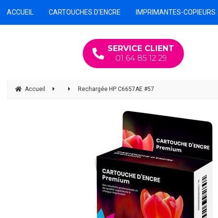
ACCUEIL
CARTOUCHES D'ENCRE
IMPRIMANTES-COPIEURS
SERVICE CLIENT
01 64 85 12 29
Accueil
Rechargée HP C6657AE #57