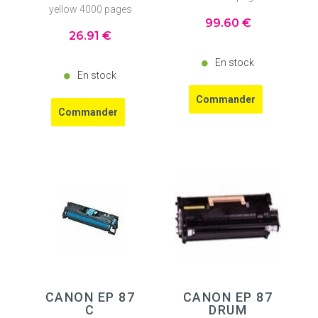
yellow 4000 pages
99
.60
€
26
.91
€
En stock
En stock
CANON EP 87
CANON EP 87
C
DRUM