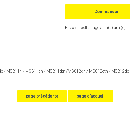
Envoyer cette page à un(e) ami(e)
de / MS811n / MS811dn / MS811dtn /MS812dn / MS812dtn / MS812de