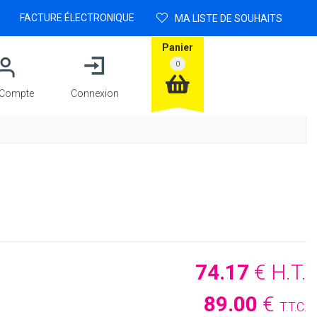
FACTURE ÉLECTRONIQUE
MA LISTE DE SOUHAITS
Panier
Compte
Connexion
74
.17
€
H.T.
89
.00
€
T.T.C.