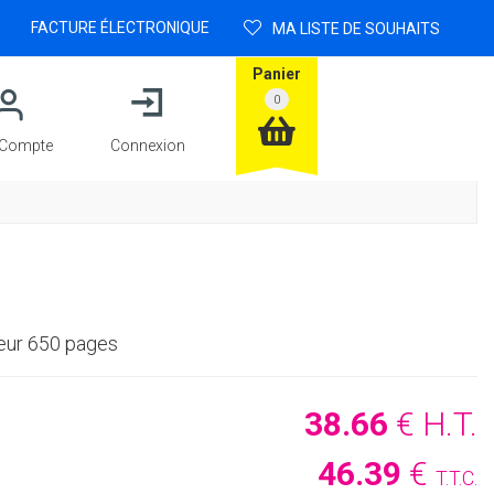
FACTURE ÉLECTRONIQUE
MA LISTE DE SOUHAITS
Panier
Compte
Connexion
eur 650 pages
38
.66
€
H.T.
46
.39
€
T.T.C.