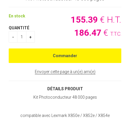
En stock
155
.39
€
H.T.
QUANTITÉ
186
.47
€
T.T.C.
Envoyer cette page à un(e) ami(e)
DÉTAILS PRODUIT
Kit Photoconducteur 48 000 pages
compatible avec Lexmark X850e / X852e / X854e