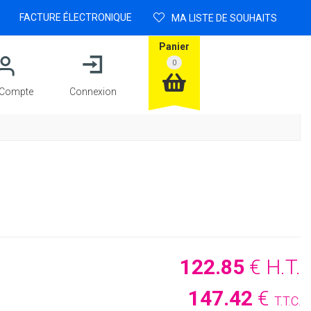
FACTURE ÉLECTRONIQUE
MA LISTE DE SOUHAITS
Panier
Compte
Connexion
122
.85
€
H.T.
147
.42
€
T.T.C.