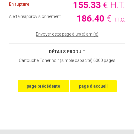
155
.33
€
H.T.
En rupture
186
.40
€
Alerte réapprovisionnement
T.T.C.
Envoyer cette page à un(e) ami(e)
DÉTAILS PRODUIT
Cartouche Toner noir (simple capacité) 6000 pages