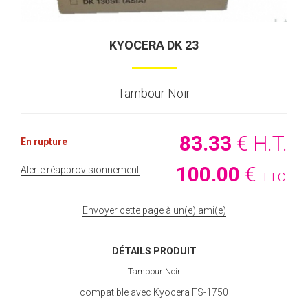
KYOCERA DK 23
Tambour Noir
83
.33
€
H.T.
En rupture
100
.00
€
Alerte réapprovisionnement
T.T.C.
Envoyer cette page à un(e) ami(e)
DÉTAILS PRODUIT
Tambour Noir
compatible avec Kyocera FS-1750