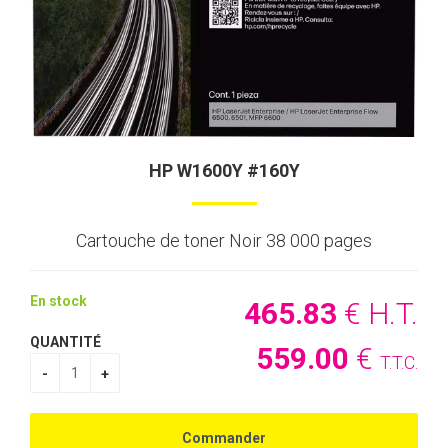
HP W1600Y #160Y
Cartouche de toner Noir 38 000 pages
En stock
465
.83
€
H.T.
QUANTITÉ
559
.00
€
T.T.C.