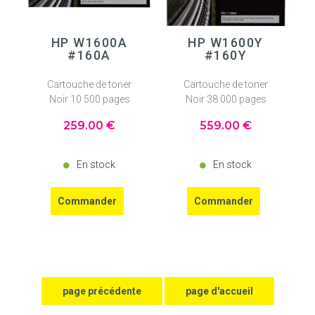
HP W1600A
HP W1600Y
#160A
#160Y
Cartouche de toner
Cartouche de toner
Noir 10 500 pages
Noir 38 000 pages
259
.00
€
559
.00
€
En stock
En stock