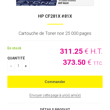
HP CF281X #81X
Cartouche de Toner noir 25 000 pages
En stock
311
.25
€
H.T.
QUANTITÉ
373
.50
€
T.T.C.
Envoyer cette page à un(e) ami(e)
DÉTAILS PRODUIT