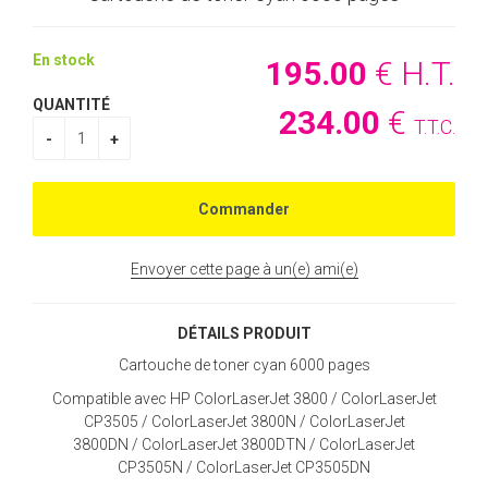
En stock
195
.00
€
H.T.
QUANTITÉ
234
.00
€
T.T.C.
Envoyer cette page à un(e) ami(e)
DÉTAILS PRODUIT
Cartouche de toner cyan 6000 pages
Compatible avec HP ColorLaserJet 3800 / ColorLaserJet
CP3505 / ColorLaserJet 3800N / ColorLaserJet
3800DN / ColorLaserJet 3800DTN / ColorLaserJet
CP3505N / ColorLaserJet CP3505DN