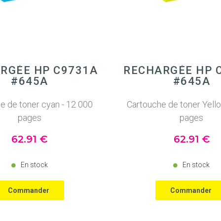
RGÉE HP C9731A
RECHARGÉE HP 
#645A
#645A
e de toner cyan - 12 000
Cartouche de toner Yell
pages
pages
62
.91
€
62
.91
€
En stock
En stock