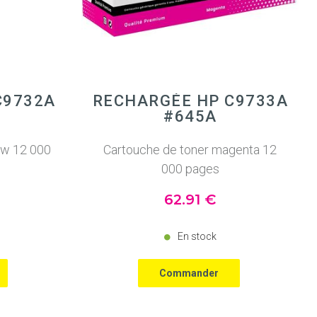
C9732A
RECHARGÉE HP C9733A
#645A
ow 12 000
Cartouche de toner magenta 12
000 pages
62
.91
€
En stock