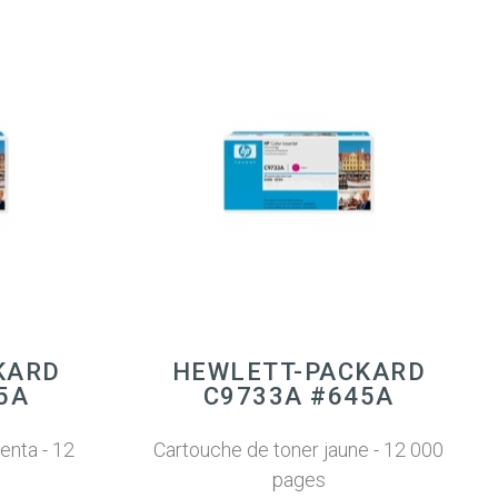
KARD
HEWLETT-PACKARD
5A
C9733A #645A
enta - 12
Cartouche de toner jaune - 12 000
pages