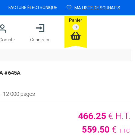
FACTURE ÉLECTRONIQUE
MA LISTE DE SOUHAITS
Panier
Compte
Connexion
A #645A
- 12 000 pages
466
.25
€
H.T.
559
.50
€
T.T.C.