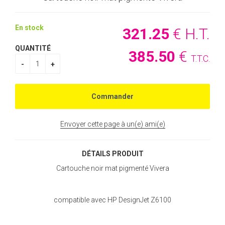
En stock
321
.25
€
H.T.
QUANTITÉ
385
.50
€
T.T.C.
Envoyer cette page à un(e) ami(e)
DÉTAILS PRODUIT
Cartouche noir mat pigmenté Vivera
compatible avec HP DesignJet Z6100