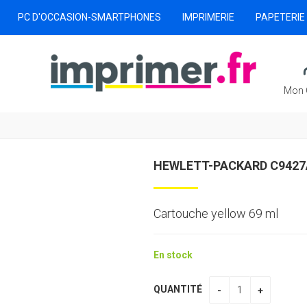
PC D'OCCASION-SMARTPHONES
IMPRIMERIE
PAPETERIE
Mon 
HEWLETT-PACKARD C9427
Cartouche yellow 69 ml
En stock
QUANTITÉ