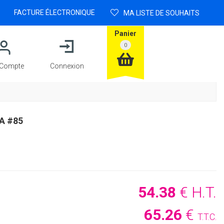
FACTURE ÉLECTRONIQUE
MA LISTE DE SOUHAITS
Panier
Compte
Connexion
A #85
54
.38
€
H.T.
65
.26
€
T.T.C.