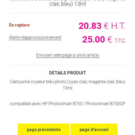
clair, bleu) 13ml
20
.83
€
H.T.
En rupture
25
.00
€
Alerte réapprovisionnement
T.T.C.
Envoyer cette page à un(e) ami(e)
DÉTAILS PRODUIT
Cartouche couleur bleu photo (cyan clair, magenta clair, bleu)
13ml
compatible avec HP Photosmart 8750 / Photosmart 8750GP