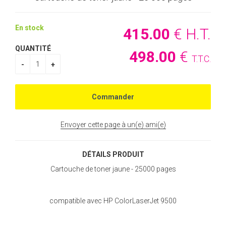
En stock
415
.00
€
H.T.
QUANTITÉ
498
.00
€
T.T.C.
Envoyer cette page à un(e) ami(e)
DÉTAILS PRODUIT
Cartouche de toner jaune - 25000 pages
compatible avec HP ColorLaserJet 9500