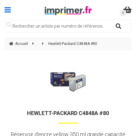
Accueil
Hewlett-Packard C4848A #80
HEWLETT-PACKARD C4848A #80
Réservoir d'encre yellow 350 ml grande capacité