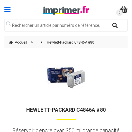
Accueil
Hewlett-Packard C4846A #80
HEWLETT-PACKARD C4846A #80
Réservoir d'encre cyan 350 ml grande capacité