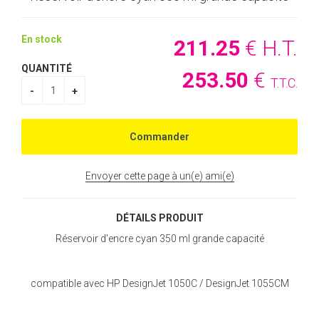
En stock
211
.25
€
H.T.
QUANTITÉ
253
.50
€
T.T.C.
Envoyer cette page à un(e) ami(e)
DÉTAILS PRODUIT
Réservoir d'encre cyan 350 ml grande capacité
compatible avec HP DesignJet 1050C / DesignJet 1055CM