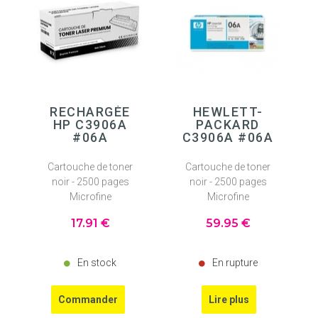
RECHARGÉE
HEWLETT-
HP C3906A
PACKARD
#06A
C3906A #06A
Cartouche de toner
Cartouche de toner
noir - 2500 pages
noir - 2500 pages
Microfine
Microfine
17
.91
€
59
.95
€
En stock
En rupture