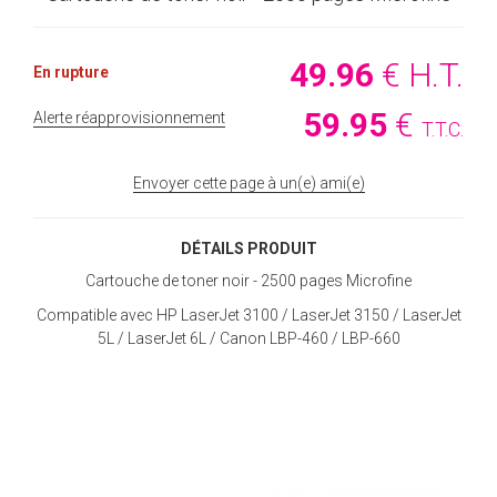
49
.96
€
H.T.
En rupture
59
.95
€
Alerte réapprovisionnement
T.T.C.
Envoyer cette page à un(e) ami(e)
DÉTAILS PRODUIT
Cartouche de toner noir - 2500 pages Microfine
Compatible avec HP LaserJet 3100 / LaserJet 3150 / LaserJet
5L / LaserJet 6L / Canon LBP-460 / LBP-660