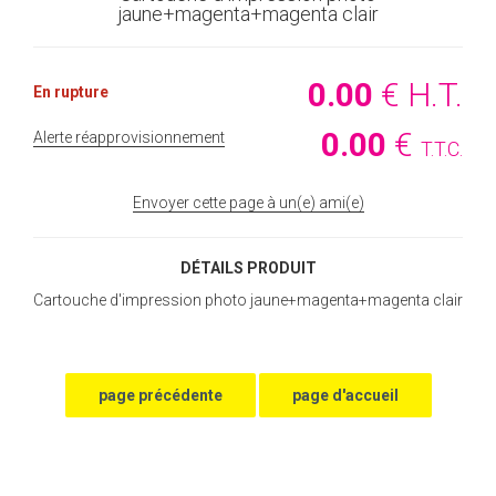
jaune+magenta+magenta clair
0
.00
€
H.T.
En rupture
0
.00
€
Alerte réapprovisionnement
T.T.C.
Envoyer cette page à un(e) ami(e)
DÉTAILS PRODUIT
Cartouche d'impression photo jaune+magenta+magenta clair