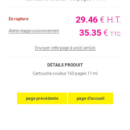
29
.46
€
H.T.
En rupture
35
.35
€
Alerte réapprovisionnement
T.T.C.
Envoyer cette page à un(e) ami(e)
DÉTAILS PRODUIT
Cartouche couleur 160 pages 11 ml