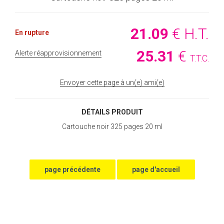
21
.09
€
H.T.
En rupture
25
.31
€
Alerte réapprovisionnement
T.T.C.
Envoyer cette page à un(e) ami(e)
DÉTAILS PRODUIT
Cartouche noir 325 pages 20 ml