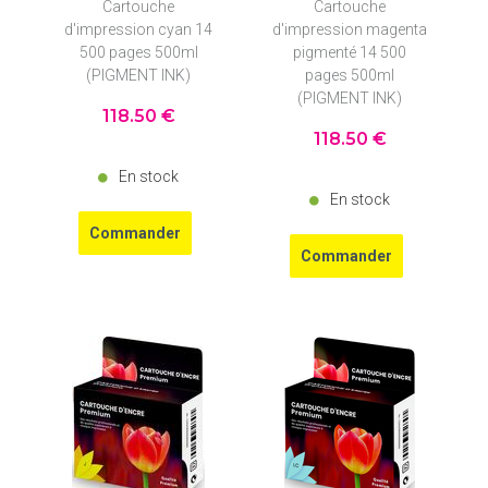
Cartouche
Cartouche
d'impression cyan 14
d'impression magenta
500 pages 500ml
pigmenté 14 500
(PIGMENT INK)
pages 500ml
(PIGMENT INK)
118
.50
€
118
.50
€
En stock
En stock