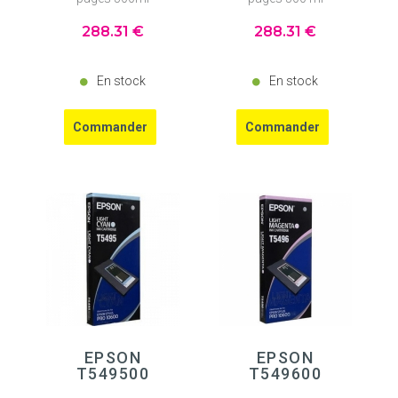
288
.31
€
288
.31
€
En stock
En stock
EPSON
EPSON
T549500
T549600