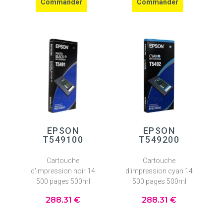
EPSON
EPSON
T549100
T549200
Cartouche
Cartouche
d'impression noir 14
d'impression cyan 14
500 pages 500ml
500 pages 500ml
288
.31
€
288
.31
€