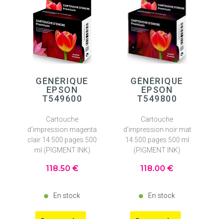
GÉNÉRIQUE
GÉNÉRIQUE
EPSON
EPSON
T549600
T549800
Cartouche
Cartouche
d'impression magenta
d'impression noir mat
clair 14 500 pages 500
14 500 pages 500 ml
ml (PIGMENT INK)
(PIGMENT INK)
118
.50
€
118
.00
€
En stock
En stock