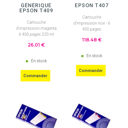
GÉNÉRIQUE
EPSON T407
EPSON T409
Cartouche
Cartouche
d'impression noir - 6
d'impression magenta
400 pages
6 400 pages 220 ml
118
.48
€
26
.01
€
En stock
En stock