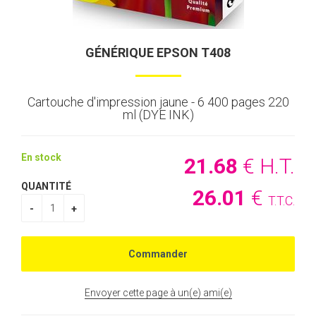
GÉNÉRIQUE EPSON T408
Cartouche d'impression jaune - 6 400 pages 220
ml (DYE INK)
En stock
21
.68
€
H.T.
QUANTITÉ
26
.01
€
T.T.C.
Envoyer cette page à un(e) ami(e)