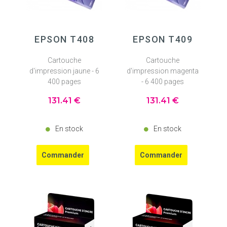
EPSON T408
EPSON T409
Cartouche
Cartouche
d'impression jaune - 6
d'impression magenta
400 pages
- 6 400 pages
131
.41
€
131
.41
€
En stock
En stock