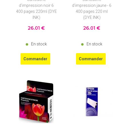
d'impression noir 6
d'impression jaune - 6
400 pages 220ml (DYE
400 pages 220 ml
INK)
(DYE INK)
26
.01
€
26
.01
€
En stock
En stock