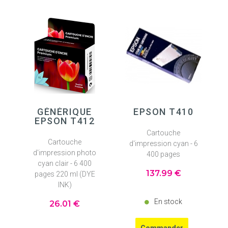
GÉNÉRIQUE
EPSON T410
EPSON T412
Cartouche
Cartouche
d'impression cyan - 6
d'impression photo
400 pages
cyan clair - 6 400
137
.99
€
pages 220 ml (DYE
INK)
En stock
26
.01
€