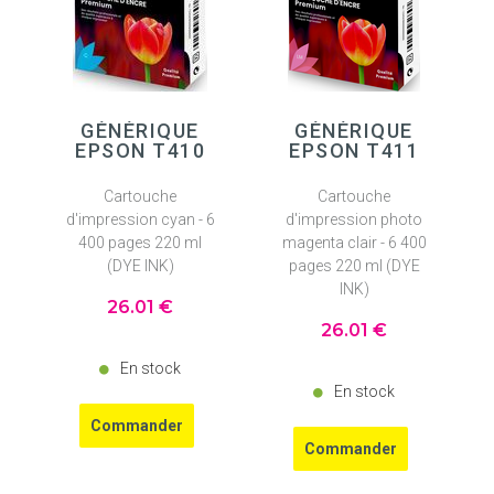
GÉNÉRIQUE
GÉNÉRIQUE
EPSON T410
EPSON T411
Cartouche
Cartouche
d'impression cyan - 6
d'impression photo
400 pages 220 ml
magenta clair - 6 400
(DYE INK)
pages 220 ml (DYE
INK)
26
.01
€
26
.01
€
En stock
En stock