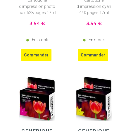
Cartouche
Cartouche
d'impression photo
d`impression cyan
noir 628 pages 17ml
440 pages 17ml
3
.54
€
3
.54
€
En stock
En stock