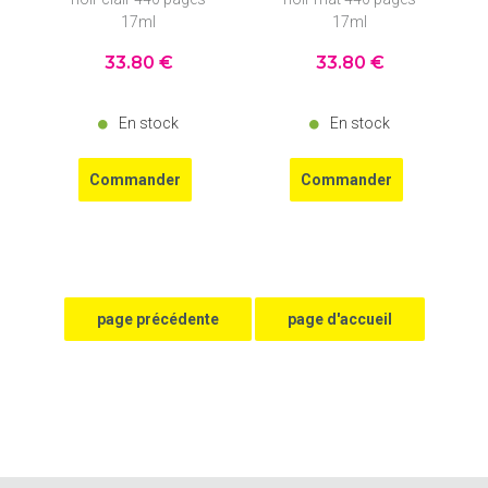
17ml
17ml
33
.80
€
33
.80
€
En stock
En stock