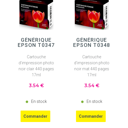
GÉNÉRIQUE
GÉNÉRIQUE
EPSON T0347
EPSON T0348
Cartouche
Cartouche
d'impression photo
d'impression photo
noir clair 440 pages
noir mat 440 pages
17ml
17ml
3
.54
€
3
.54
€
En stock
En stock