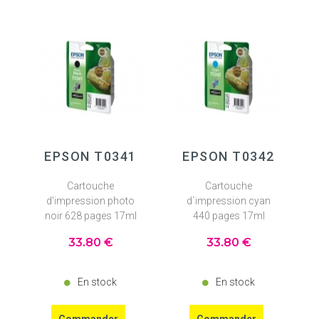
EPSON T0341
EPSON T0342
Cartouche
Cartouche
d'impression photo
d`impression cyan
noir 628 pages 17ml
440 pages 17ml
33
.80
€
33
.80
€
En stock
En stock