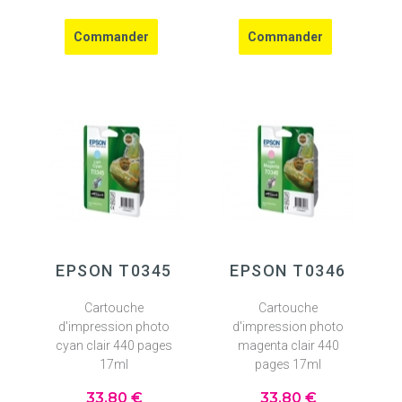
EPSON T0345
EPSON T0346
Cartouche
Cartouche
d'impression photo
d'impression photo
cyan clair 440 pages
magenta clair 440
17ml
pages 17ml
33
.80
€
33
.80
€