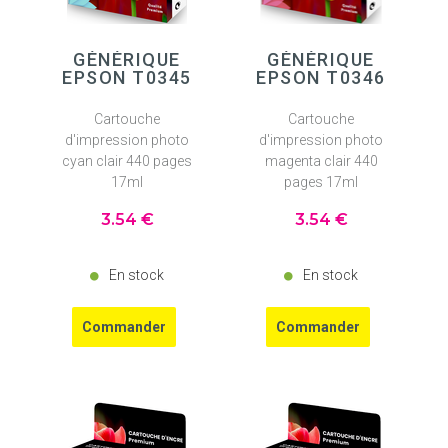
GÉNÉRIQUE
GÉNÉRIQUE
EPSON T0345
EPSON T0346
Cartouche
Cartouche
d'impression photo
d'impression photo
cyan clair 440 pages
magenta clair 440
17ml
pages 17ml
3
.54
€
3
.54
€
En stock
En stock