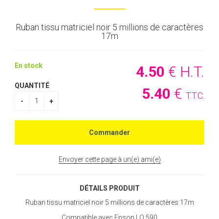
Ruban tissu matriciel noir 5 millions de caractères
17m
En stock
4
.50
€
H.T.
QUANTITÉ
5
.40
€
T.T.C.
Envoyer cette page à un(e) ami(e)
DÉTAILS PRODUIT
Ruban tissu matriciel noir 5 millions de caractères 17m
Compatible avec Epson LQ 590