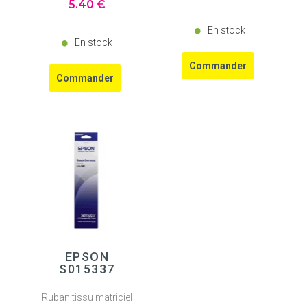
5
.40
€
En stock
En stock
EPSON
S015337
Ruban tissu matriciel