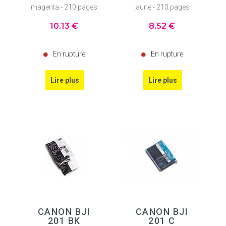
magenta - 210 pages
jaune - 210 pages
10
.13
€
8
.52
€
En rupture
En rupture
CANON BJI
CANON BJI
201 BK
201 C